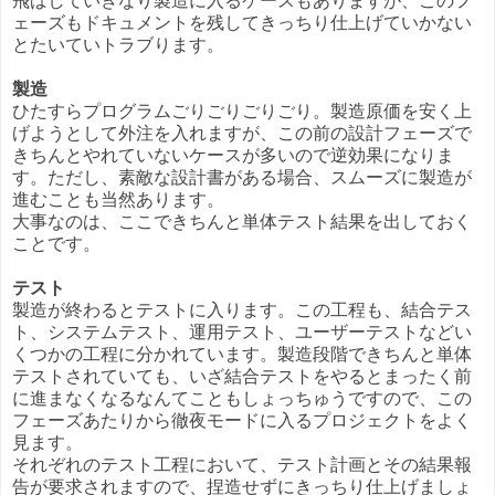
飛ばしていきなり製造に入るケースもありますが、このフ
ェーズもドキュメントを残してきっちり仕上げていかない
とたいていトラブります。
製造
ひたすらプログラムごりごりごりごり。製造原価を安く上
げようとして外注を入れますが、この前の設計フェーズで
きちんとやれていないケースが多いので逆効果になりま
す。ただし、素敵な設計書がある場合、スムーズに製造が
進むことも当然あります。
大事なのは、ここできちんと単体テスト結果を出しておく
ことです。
テスト
製造が終わるとテストに入ります。この工程も、結合テス
ト、システムテスト、運用テスト、ユーザーテストなどい
くつかの工程に分かれています。製造段階できちんと単体
テストされていても、いざ結合テストをやるとまったく前
に進まなくなるなんてこともしょっちゅうですので、この
フェーズあたりから徹夜モードに入るプロジェクトをよく
見ます。
それぞれのテスト工程において、テスト計画とその結果報
告が要求されますので、捏造せずにきっちり仕上げましょ