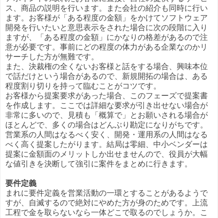
ス、商品の説明を行います。また会社の紹介も同時に行い
ます。お客様が「ある程度の金額」をかけてソフトウェア
開発を行いたいと意思表示をされた場合に次の段階に入り
ますが、「ある程度の金額」にかなりの格差があるので注
意が必要です。事前にどの程度の体力がある企業なのかリ
サーチした方が無難です。
また、決裁権の全くないお客様と話をする場合、興味本位
で話だけという場合があるので、新規開拓の場合は、ある
程度割り切りを持って臨むことがコツです。
お客様から提案要求があった場合、このフェーズで提案書
を作成します。ここでは詳細な要求が引き出せない場合が
非常に多いので、見積も「概算で」とお願いされる場合が
ほとんどで、多くの場合はどんぶり勘定になりがちです。
営業系の人間はなるべく安く、開発・運用系の人間はなる
べく高く提案したがります。結局は零細、中小ベンダーは
提案に金額面のメリットしか出せませんので、役員が大幅
な値引きを決断して強引に案件をまとめに行きます。
要件定義
まれに要件定義を営業活動の一環とすることがあるようで
すが、自滅するので絶対にやめた方が身のためです。上流
工程で金を取らないなら一体どこで取るのでしょうか。こ