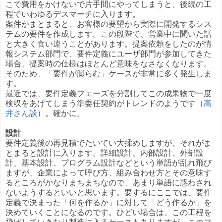
こで費用をかけないで片手間にやってしまうと、後続の工
程でいわゆるデスマーチに入ります。
案件がまとまると、お客様の要望から実際に開発するシス
テムの要件を作成します。この段階で、営業中に聞いた話
と大きく食い違うことがあります。提案依頼をしたのが情
報システム部門で、要件定義にユーザ部門が参加してきた
場合、提案時の仕様はほとんど意味をなさなくなります。
そのため、「要件が膨らむ」ケースが非常に多く発生しま
す。
最近では、要件定義フェーズを分割してこの成果物で一度
検収をあげてしまう準委任契約がトレンドのようです（
高
井さん談
）。確かに。
設計
要件定義後の再見積でたいてい大揉めしますが、それがま
とまると設計に入ります。詳細設計、内部設計、外部設
計、基本設計、プログラム設計などという単語が乱れ飛び
ますが、企業によって呼び方、組み合わせ方とその意味す
るところがかなりまちまちなので、あまり単語に惑わされ
ないようするといいと思います。要するにここでは、要件
定義で決まった「何を作るか」に対して「どう作るか」を
決めていくことになるのです。ひどい場合は、この工程を