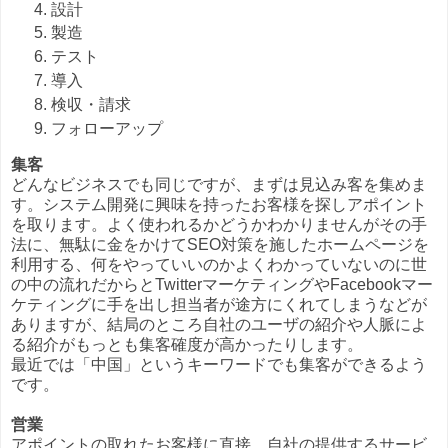
設計
製造
テスト
導入
検収・請求
フォローアップ
集客
どんなビジネスでも同じですが、まずは見込み客を集めま
す。システム開発に興味を持ったお客様を探しアポイント
を取ります。よく使われるかどうかわかりませんがその手
法に、無駄に金をかけてSEO対策を施したホームページを
利用する、何をやっていいのかよくわかっていないのに世
の中の流れだからとTwitterマーケティングやFacebookマー
ケティングに手を出し担当者が途方にくれてしまうなどが
ありますが、結局のところ自社のユーザの紹介や人脈によ
る紹介がもっとも集客確度が高かったりします。
最近では「中国」というキーワードでも集客ができるよう
です。
営業
アポイントの取れたお客様に直接、自社の提供するサービ