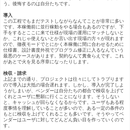
う。後悔するのは自分たちです。
導入
この工程でもまだテストしながらなんてことが非常に多い
です。本稼働前に並行稼動をやる場合もあるのですが、下
手をするとここに来て仕様が現場の運用にマッチしないと
か、これじゃ使えないとか言い出す現場の方々が現れます
ので、徹夜モードでとにかく本稼働に間に合わせるために
仕様書、設計書度外視でプログラム修正に入るなんていう
最悪のケースがあります。契約なんて糞食らえです。これ
があとで火を見る序章になったりします。
検収・請求
上記までの通り、プロジェクトは往々にしてトラブります
ので導入は大抵の場合遅れます。しかし、導入が完了しよ
うがしまいが、ベンダーは自分たちの都合で検収を上げて
くれとユーザに懇願に行くことになります。そうしない
と、キャッシュが回らなくなるからです。ユーザもある程
度事情を理解していることが多いので、ある一定の条件の
もとに検収を上げてくれることも多いです。そうやってベ
ンダーはユーザに対してどんどん負い目を作っていくので
す。